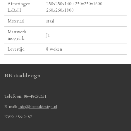
Afmetingen
250x250x1400 250x250x1600
LxBxH
250x250x1800
Materiaal
staal
Maatwerk
Ja
mogelijk
Levertijd
8 weken
BB staaldesign
Telefoon: 06-48650351
E-mail:
info@bbstaaldesign.nl
KVK: 85642487