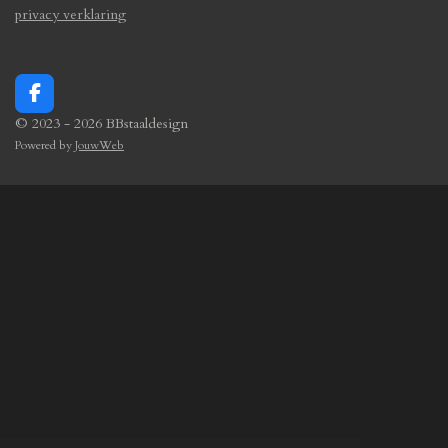
privacy verklaring
F
a
© 2023 - 2026 BBstaaldesign
c
Powered by
JouwWeb
e
b
o
o
k