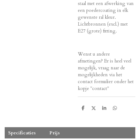
staal met een afwerking van
een poedercoating in elk
gewenste ral kleur.
Lichtbronnen (excl.) met
E27 (grote) fitting.
Wenst u andere
afmetingen? Er is heel veel
mogelijk, vraag naar de
mogelijkheden via het
contact formulier onder het
kopje "contact"
D
D
S
D
e
e
h
e
l
e
a
l
e
l
r
e
n
e
n
Specificaties
Prijs