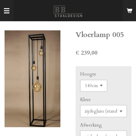
Ga
direct
naar
de
Vloerlamp 005
hoofdinhoud
€ 239,00
Hoogte
Kleur
Afwerking