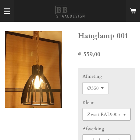
Ga
direct
naar
de
Hanglamp 001
hoofdinhoud
€ 559,00
Afmeting
Kleur
Afwerking