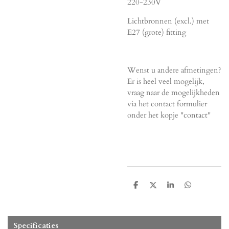
220-230V
Lichtbronnen (excl.) met
E27 (grote) fitting
Wenst u andere afmetingen?
Er is heel veel mogelijk,
vraag naar de mogelijkheden
via het contact formulier
onder het kopje "contact"
D
D
S
D
e
e
h
e
l
e
a
l
e
l
r
e
n
e
n
Specificaties