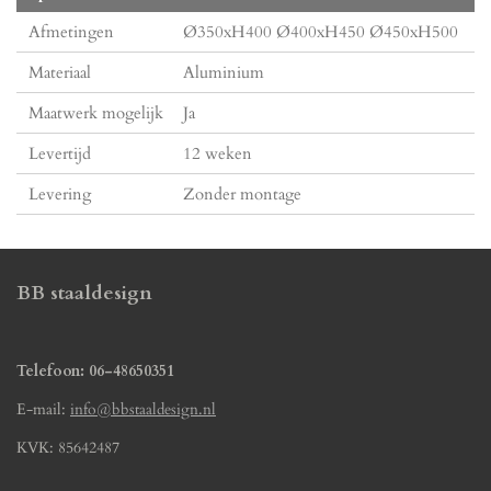
Afmetingen
Ø350xH400 Ø400xH450 Ø450xH500
Materiaal
Aluminium
Maatwerk mogelijk
Ja
Levertijd
12 weken
Levering
Zonder montage
BB staaldesign
Telefoon: 06-48650351
E-mail:
info@bbstaaldesign.nl
KVK: 85642487